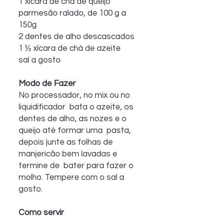
1 xícara de chá de queijo 
parmesão ralado, de 100 g a 
150g
2 dentes de alho descascados 
1 ½ xícara de chá de azeite
sal a gosto
Modo de Fazer
No processador, no mix ou no 
liquidificador  bata o azeite, os 
dentes de alho, as nozes e o 
queijo até formar uma  pasta, 
depois junte as folhas de 
manjericão bem lavadas e 
termine de  bater para fazer o 
molho. Tempere com o sal a 
gosto. 
Como servir