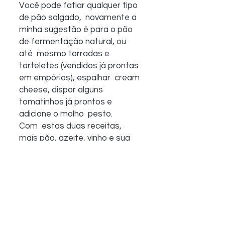
Você pode fatiar qualquer tipo 
de pão salgado,  novamente a 
minha sugestão é para o pão 
de fermentação natural, ou 
até  mesmo torradas e 
tarteletes (vendidos já prontas 
em empórios), espalhar  cream 
cheese, dispor alguns 
tomatinhos já prontos e 
adicione o molho  pesto. 
Com  estas duas receitas, 
mais pão, azeite, vinho e sua 
imaginação para  criar 
combinações deliciosas, te 
desafio a se aventurar neste 
mundo dos  antepastos, 
marcar um almoço com a 
família e com os amigos e 
apresentar  esta maravilha 