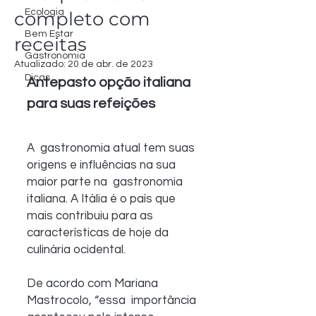
Ecologia
completo com
Bem Estar
receitas
Gastronomia
Atualizado:
20 de abr. de 2023
Dicas
Antepasto opção italiana 
para suas refeições
A  gastronomia atual tem suas 
origens e influências na sua 
maior parte na  gastronomia 
italiana. A Itália é o país que 
mais contribuiu para as  
características de hoje da 
culinária ocidental. 
De acordo com Mariana 
Mastrocolo, “essa  importância 