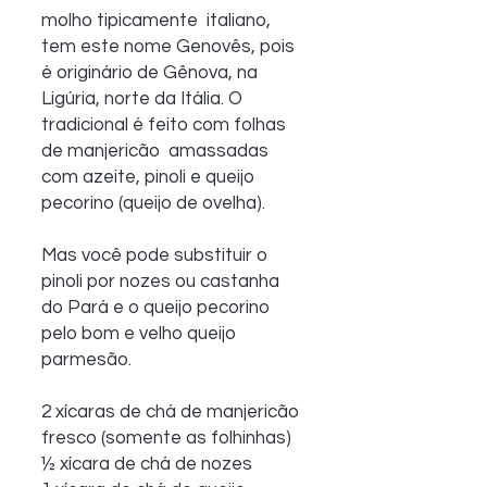
molho tipicamente  italiano, 
tem este nome Genovês, pois 
é originário de Gênova, na  
Ligúria, norte da Itália. O 
tradicional é feito com folhas 
de manjericão  amassadas 
com azeite, pinoli e queijo 
pecorino (queijo de ovelha). 
Mas você pode substituir o 
pinoli por nozes ou castanha 
do Pará e o queijo pecorino 
pelo bom e velho queijo 
parmesão. 
2 xícaras de chá de manjericão 
fresco (somente as folhinhas)
½ xícara de chá de nozes 