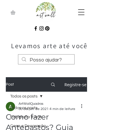
Levamos arte até você
Registre-se
Post
Todos os posts
ArtWallQuadros
Todos os posts
30 de jun. de 2021
4 min de leitura
Como fazer
Fotografia e Arte
Antepastos? Guia
Casa e Decoração