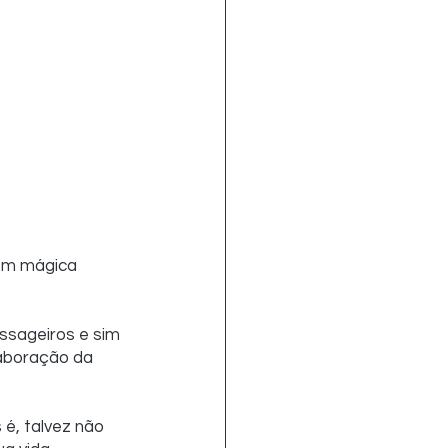
gem mágica 
ssageiros e sim 
laboração da 
 é, talvez não 