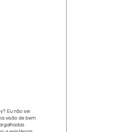
y? Eu não sei 
ma visão de bem 
gargalhadas 
s a existência 