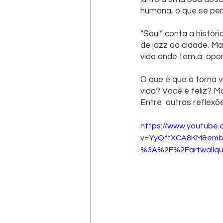
humana, o que se pens
“Soul” conta a histór
de jazz da cidade. Ma
vida onde tem a  opo
O que é que o torna 
vida? Você é feliz? M
Entre  outras reflexõ
https://www.youtube
v=YyQftXCA8KM&embe
%3A%2F%2Fartwallqu