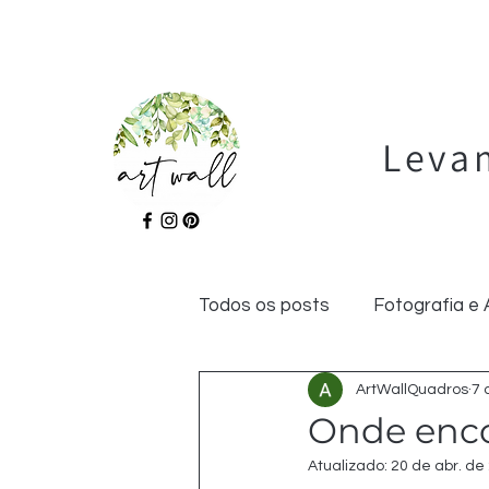
Levam
Todos os posts
Fotografia e 
ArtWallQuadros
7 
Bem Estar
Gastronomia
Onde encon
Atualizado:
20 de abr. de