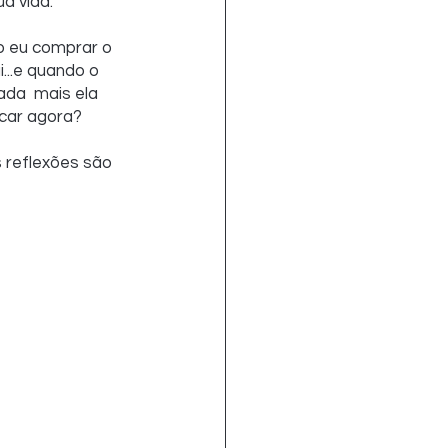
a vida.
o eu comprar o 
...e quando o 
da  mais ela 
scar agora?
 reflexões são 