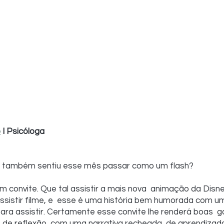
o
 I Psicóloga
ê também sentiu esse mês passar como um flash?
m convite. Que tal assistir a mais nova  animação da Disne
ssistir filme, e  esse é uma história bem humorada com u
 para assistir. Certamente esse convite lhe renderá boas  
 de reflexão, com uma narrativa recheada  de aprendizado