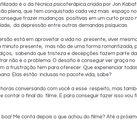
ção plena, que tem conquistado cada vez mais  espaço no
consegue trazer mudanças  positivas em um curto prazo na 
dade,  da depressão entre outras demandas psíquicas.
ersão está em aproveitar a vida no  presente, viver mesm
 o minuto presente,  mas não de uma forma romantizada,
alços,  sabendo que tristeza e decepções fazem parte da 
rar não é o problema. O desafio é conseguir ver graça no  
m a frustração tem para oferecer. Que experienciar tod
ana. Elas estão  inclusas no pacote vida, sabe? 
a horas conversando com você a esse  respeito, mas tam
contar o final do  filme. E para conseguir fazer isso vou fi
boa! Me conta depois o que achou do filme? Até a próxim