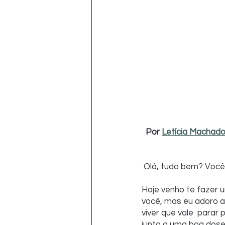
Por
Letícia Machad
 Olá, tudo bem? Voc
Hoje venho te fazer u
você, mas eu adoro a
viver que vale  parar
junto a uma boa dose