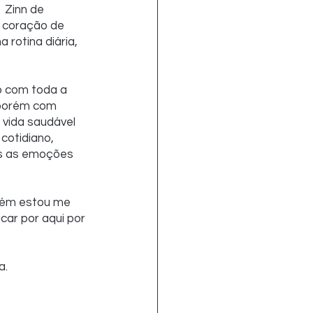
 coração de 
rotina diária, 
o com toda a 
 porém com 
vida saudável 
cotidiano, 
as as emoções 
bém estou me 
car por aqui por 
a.