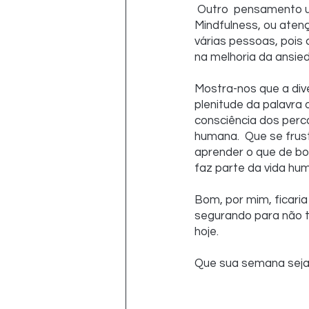
 Outro  pensamento utilizado é o da técnica psicoterápica criada por Jon Kabat  Zinn de 
Mindfulness, ou aten
várias pessoas, pois 
na melhoria da ansie
Mostra-nos que a div
plenitude da palavra
consciência dos perc
humana.  Que se frust
aprender o que de bo
faz parte da vida hum
Bom, por mim, ficari
segurando para não te 
hoje.
Que sua semana seja 