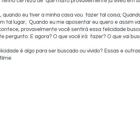
enho certeza de  que muito provavelmente já viveu em su
, quando eu tiver a minha casa vou  fazer tal coisa; Quand
m tal lugar;  Quando eu me aposentar eu quero e assim vai
contece, provavelmente você sentirá essa felicidade busca
 te pergunto: E agora? O que você irá  fazer? O que vai bu
icidade é algo para ser buscado ou vivido? Essas e outras
ilme.