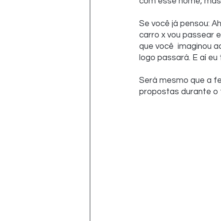
com esse nome, mas t
Se você já pensou: Ah
carro x vou passear e
que você  imaginou a
logo passará. E aí eu
Será mesmo que a fel
propostas durante o f