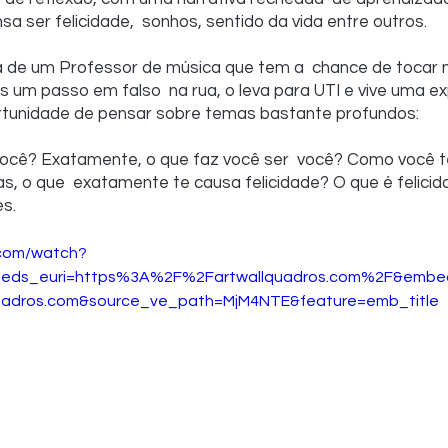
a ser felicidade,  sonhos, sentido da vida entre outros.
ia de um Professor de música que tem a  chance de tocar 
s um passo em falso  na rua, o leva para UTI e vive uma ex
rtunidade de pensar sobre temas bastante profundos:
você? Exatamente, o que faz você ser  você? Como você te
as, o que  exatamente te causa felicidade? O que é felici
es.
.com/watch?
ds_euri=https%3A%2F%2Fartwallquadros.com%2F&embeds
adros.com&source_ve_path=MjM4NTE&feature=emb_title