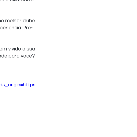
no melhor clube 
periência Pré-
m vivido a sua 
dade para você? 
_origin=https