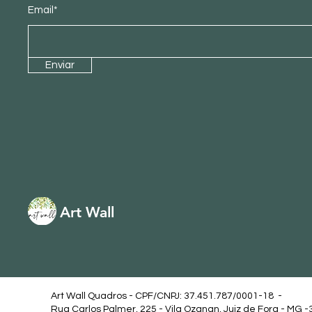
Email*
Enviar
Art Wall
Art Wall Quadros - CPF/CNPJ: 37.451.787/0001-18 -
Rua Carlos Palmer, 225 - Vila Ozanan, Juiz de Fora - MG 