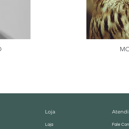
O
M
Loja
Atendi
Loja
Fale Co