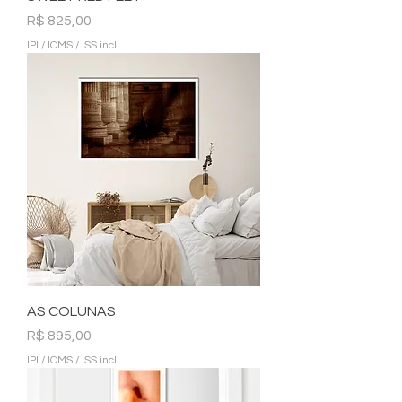
Preço
R$ 825,00
IPI / ICMS / ISS incl.
AS COLUNAS
Preço
R$ 895,00
IPI / ICMS / ISS incl.