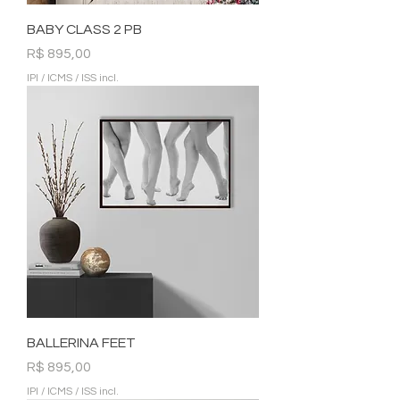
BABY CLASS 2 PB
Preço
R$ 895,00
IPI / ICMS / ISS incl.
BALLERINA FEET
Preço
R$ 895,00
IPI / ICMS / ISS incl.