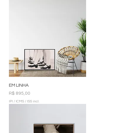
EM LINHA
Preço
R$ 895,00
IPI / ICMS / ISS incl.