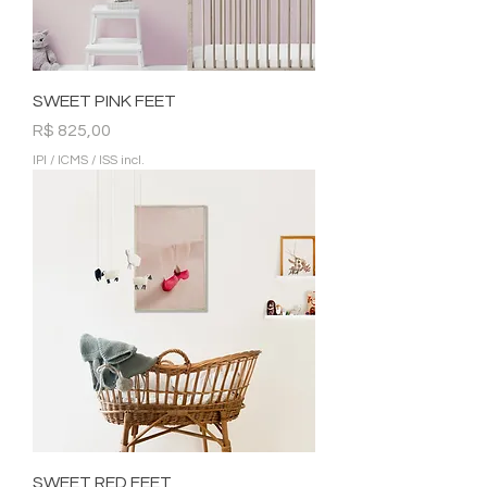
SWEET PINK FEET
Preço
R$ 825,00
IPI / ICMS / ISS incl.
SWEET RED FEET