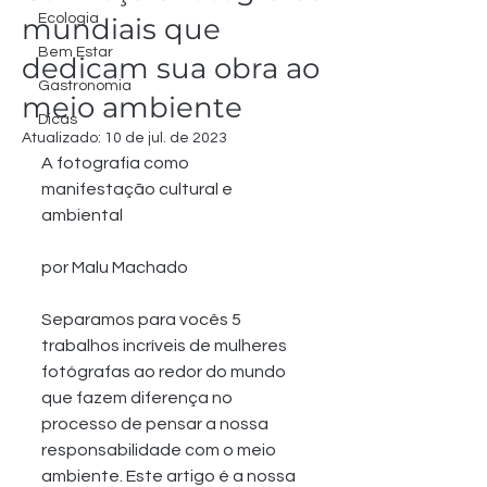
Ecologia
mundiais que
Bem Estar
dedicam sua obra ao
Gastronomia
meio ambiente
Dicas
Atualizado:
10 de jul. de 2023
A fotografia como 
manifestação cultural e 
ambiental
por Malu Machado
Separamos para vocês 5 
trabalhos incríveis de mulheres 
fotógrafas ao redor do mundo 
que fazem diferença no 
processo de pensar a nossa 
responsabilidade com o meio 
ambiente. Este artigo é a nossa 