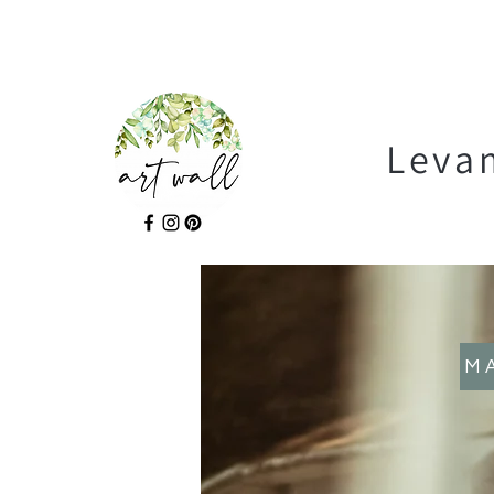
Levam
M