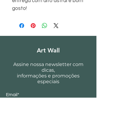
entrega com alto astral e bom
gosto!
Art Wall
Assine nossa newsletter com
dicas,
informações e promoções
especiais
Email*
Enviar