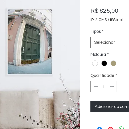
Pre
R$ 825,00
IPI / ICMS / ISS incl.
Tipos
*
Selecionar
Moldura
*
Quantidade
*
Adicionar ao carr