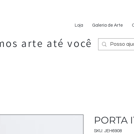
Loja
Galeria de Arte
os arte até você
PORTA 
SKU: JEH6908