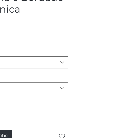
nica
reço
inho