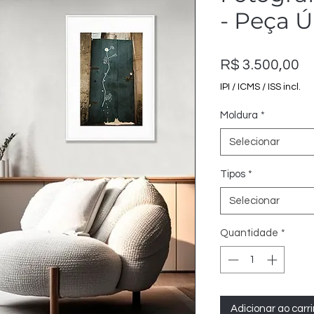
- Peça Ú
P
R$ 3.500,00
IPI / ICMS / ISS incl.
Moldura
*
Selecionar
Tipos
*
Selecionar
Quantidade
*
Adicionar ao carr