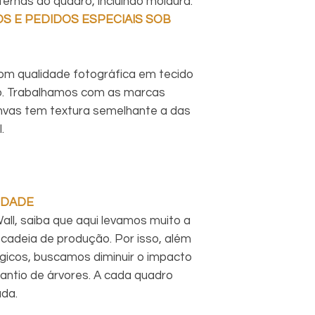
rnas do quadro, incluindo moldura.
S E PEDIDOS ESPECIAIS SOB
om qualidade fotográfica em tecido
o. Trabalhamos com as marcas
vas tem textura semelhante a das
.
IDADE
ll, saiba que aqui levamos muito a
cadeia de produção. Por isso, além
ógicos, buscamos diminuir o impacto
antio de árvores. A cada quadro
ada.