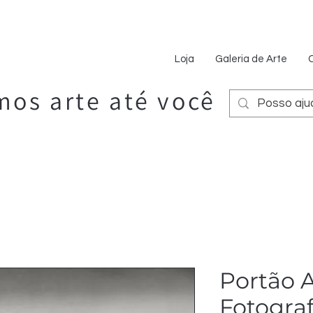
Loja
Galeria de Arte
os arte até você
Portão A
Fotogra