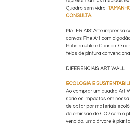
representam as medidas exte
Quadro sem vidro.
TAMANHO
CONSULTA.
MATERIAIS: Arte impressa c
canvas Fine Art com algodã
Hahnemuhle e Canson. O can
telas de pintura convencional
DIFERENCIAIS ART WALL
ECOLOGIA E SUSTENTABIL
Ao comprar um quadro Art Wa
sério os impactos em nossa 
de optar por materiais ecol
da emissão de CO2 com o pl
vendido, uma árvore é plant