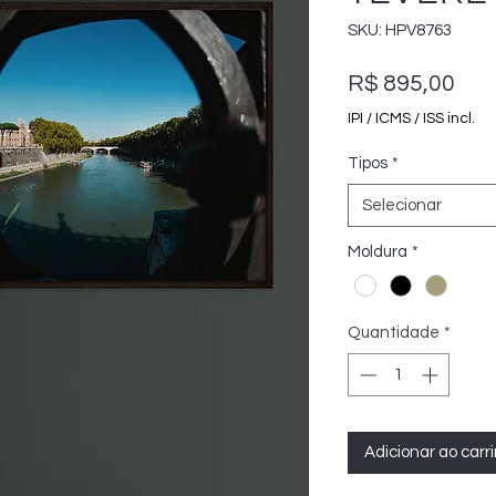
SKU: HPV8763
Pre
R$ 895,00
IPI / ICMS / ISS incl.
Tipos
*
Selecionar
Moldura
*
Quantidade
*
Adicionar ao carr