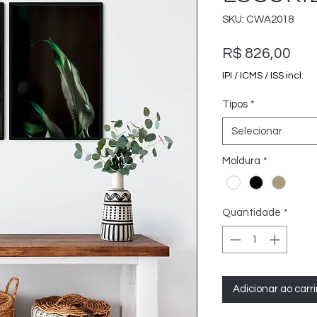
SKU: CWA2018
Pre
R$ 826,00
IPI / ICMS / ISS incl.
Tipos
*
Selecionar
Moldura
*
Quantidade
*
Adicionar ao carr