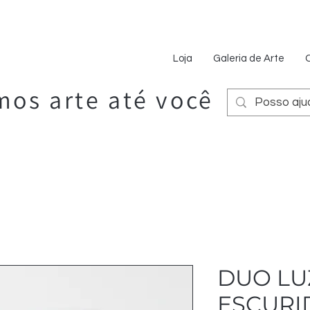
Loja
Galeria de Arte
os arte até você
DUO LU
ESCURI