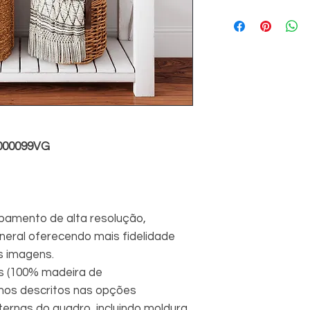
000099VG
amento de alta resolução,
eral oferecendo mais fidelidade
s imagens.
s (100% madeira de
hos descritos nas opções
rnas do quadro, incluindo moldura.