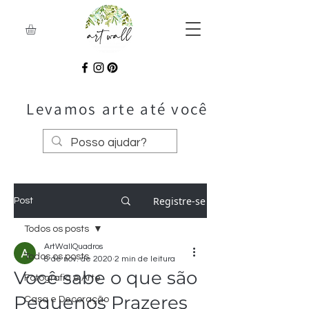
Levamos arte até você
Registre-se
Post
Todos os posts
ArtWallQuadros
Todos os posts
8 de nov. de 2020
2 min de leitura
Você sabe o que são
Fotografia e Arte
Pequenos Prazeres
Casa e Decoração