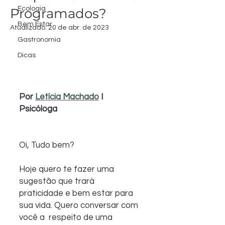
Ecologia
Programados?
Bem Estar
Atualizado:
20 de abr. de 2023
Gastronomia
Dicas
Por 
Letícia Machado
 I 
Psicóloga
Oi, Tudo bem?
Hoje quero te fazer uma 
sugestão que trará  
praticidade e bem estar para 
sua vida. Quero conversar com 
você a  respeito de uma 