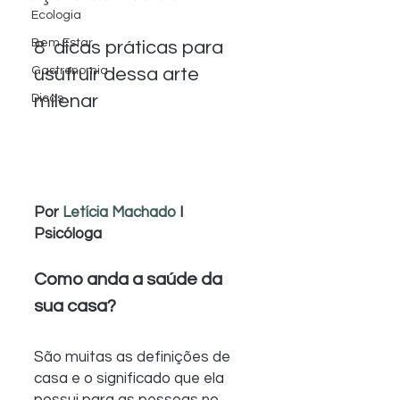
Ecologia
Bem Estar
8  dicas práticas para 
Gastronomia
usufruir dessa arte 
milenar
Dicas
Por 
Letícia Machado
 I 
Psicóloga
Como anda a saúde da 
sua casa?
São muitas as definições de 
casa e o significado que ela  