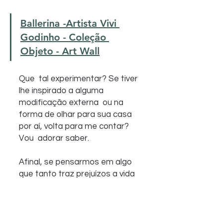
Ballerina -Artista Vivi 
Godinho - Coleção 
Objeto - Art Wall
Que  tal experimentar? Se tiver 
lhe inspirado a alguma 
modificação externa  ou na 
forma de olhar para sua casa 
por aí, volta para me contar? 
Vou  adorar saber.
Afinal, se pensarmos em algo 
que tanto traz prejuízos a vida  
de muitas pessoas nos dias de 
hoje, o famoso estresse em 
altos níveis,  procurar ter uma 
casa onde você 