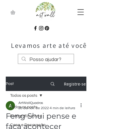
Levamos arte até você
Registre-se
Post
Todos os posts
ArtWallQuadros
Todos os posts
28 de nov. de 2022
4 min de leitura
Feng Shui pense e
Fotografia e Arte
faça acontecer
Casa e Decoração