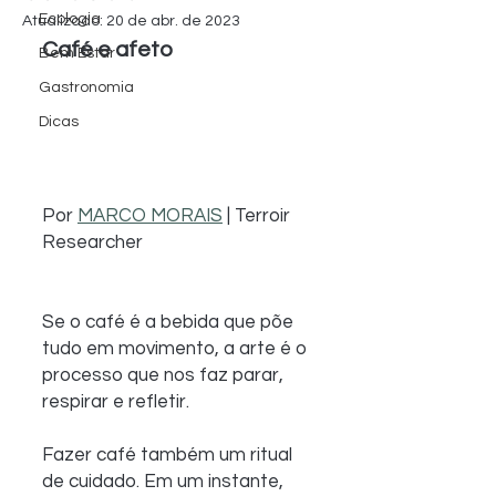
Ecologia
Atualizado:
20 de abr. de 2023
Café e afeto
Bem Estar
Gastronomia
Dicas
Por 
MARCO MORAIS
 | Terroir 
Researcher
Se o café é a bebida que põe 
tudo em movimento, a arte é o 
processo que nos faz parar, 
respirar e refletir.
Fazer café também um ritual 
de cuidado. Em um instante, 