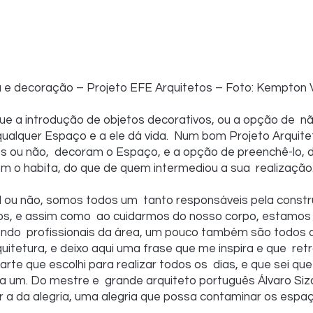
a e decoração – Projeto EFE Arquitetos – Foto: Kempton 
que a introdução de objetos decorativos, ou a opção de  não
ualquer Espaço e a ele dá vida.  Num bom Projeto Arquitet
s ou não,  decoram o Espaço, e a opção de preenchê-lo, di
m o habita, do que de quem intermediou a sua  realização
al ou não, somos todos um  tanto responsáveis pela const
s, e assim como  ao cuidarmos do nosso corpo, estamo
do  profissionais da área, um pouco também são todos 
rquitetura, e deixo aqui uma frase que me inspira e que  ret
te que escolhi para realizar todos os  dias, e que sei que
 um. Do mestre e  grande arquiteto português Álvaro Siza
r a da alegria, uma alegria que possa contaminar os espa