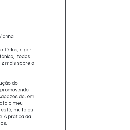
Vianna
 tê-los, é por 
ônico,  todos 
z mais sobre a  
.
rução do 
s promovendo 
capazes de, em 
rata o meu 
 está, muito ou 
: A prática da 
ços.