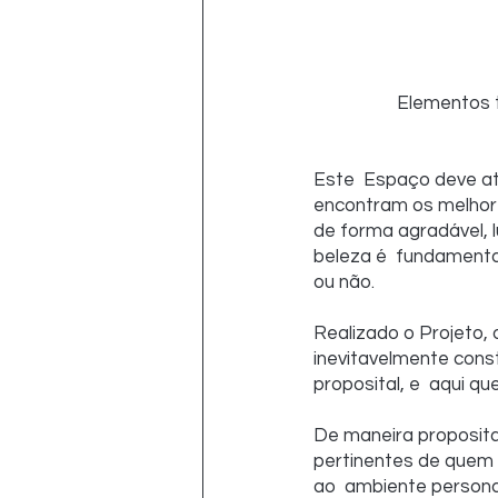
Elementos t
Este  Espaço deve at
encontram os melhores 
de forma agradável, l
beleza é  fundamental
ou não.
Realizado o Projeto, 
inevitavelmente cons
proposital, e  aqui q
De maneira proposital
pertinentes de quem 
ao  ambiente personal