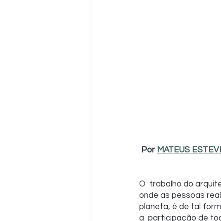
Por 
MATEUS ESTEV
O  trabalho do arqui
onde as pessoas real
planeta, é de tal for
a  participação de to