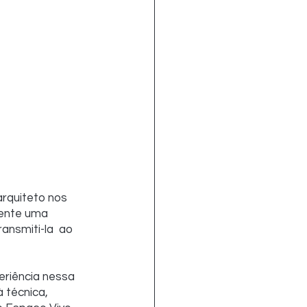
rquiteto nos 
mente uma 
nsmiti-la  ao 
eriência nessa 
 técnica,  