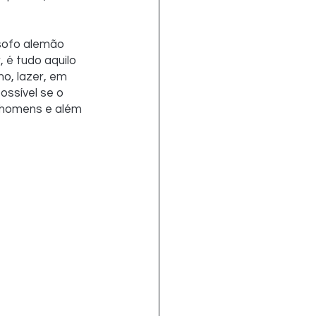
sofo alemão 
 é tudo aquilo  
o, lazer, em 
ssível se o 
 homens e além 