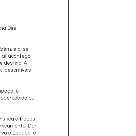
na Dini
bém, e aí se 
r ali aconteça 
e destina. A 
 descritíveis 
spaço, é 
sapercebida ou 
ística e traços 
cnicamente. Dar 
vivo o Espaço, e 