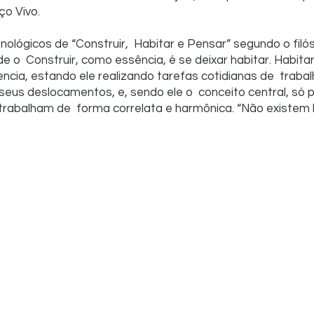
o Vivo.
ológicos de “Construir,  Habitar e Pensar” segundo o filó
 o  Construir, como essência, é se deixar habitar. Habitar,
ncia, estando ele realizando tarefas cotidianas de  trabalh
us deslocamentos, e, sendo ele o  conceito central, só po
 trabalham de  forma correlata e harmônica. “Não existem