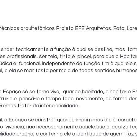
écnicos arquitetônicos Projeto EFE Arquitetos. Foto: Lore
ender tecnicamente à função à qual se destina, mas  tam
profissionais, ser tela, tinta e  pincel, para que o Habita
údica e  funcional, independente da função fim à qual ele s
, e ela se manifesta por meio de todos sentidos humanos, 
o Espaço só se torna vivo,  quando habitado, e habitar o E
truí-lo e  pensá-lo o tempo todo, novamente, de forma de
ueremos tratar da intencionalidade.
, o Espaço se constrói  quando imprimimos a ele, caracter
o  vivencia, não necessariamente àquele que o idealiza te
idade própria, é conferir a ele a identidade de quem  faz 